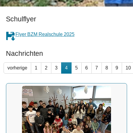
Schulflyer
Flyer BZM Realschule 2025
Nachrichten
vorherige
1
2
3
4
5
6
7
8
9
10