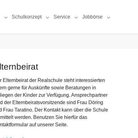
Schulkonzept
Service
Jobbörse
Submenu for "Das sind wir"
Submenu for "Schulkonzept"
Submenu for "Service"
Submenu for 
lternbeirat
 Elternbeirat der Realschule steht interessierten
tern gerne für Auskünfte sowie Beratungen in
liegen der Kinder zur Verfügung. Ansprechpartner
nd der Elternbeiratsvorsitzende sind Frau Döring
d Frau Taratino. Der Kontakt kann über die Schule
rmittelt werden. Benutzen Sie hierfür das
ntaktformular auf unserer Seite.