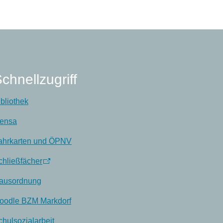
chnellzugriff
ibliothek
ensa
ahrkarten und ÖPNV
chließfächer
ausordnung
oodle BZM Markdorf
chulsozialarbeit