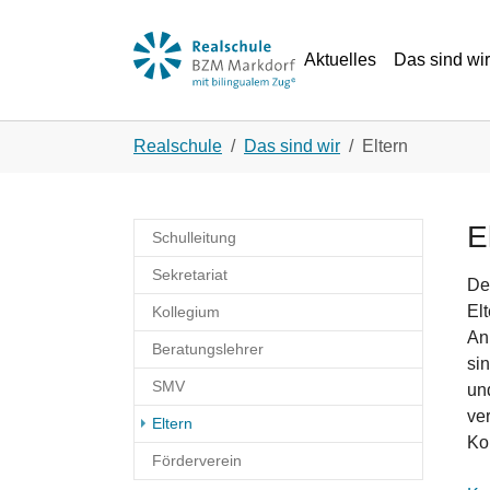
Skip to main navigation
Zum Hauptinhalt springen
Skip to page footer
Aktuelles
Das sind wir
Sie sind hier:
Realschule
Das sind wir
Eltern
E
Schulleitung
Sekretariat
Der
El
Kollegium
An
Beratungslehrer
si
SMV
un
ve
(current)
Eltern
Ko
Förderverein