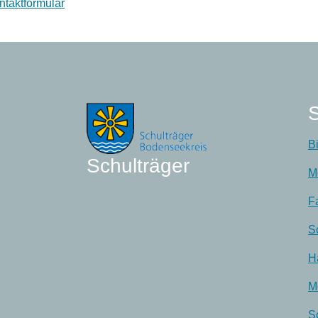
ntaktformular
S
B
Schulträger
M
F
S
H
M
S