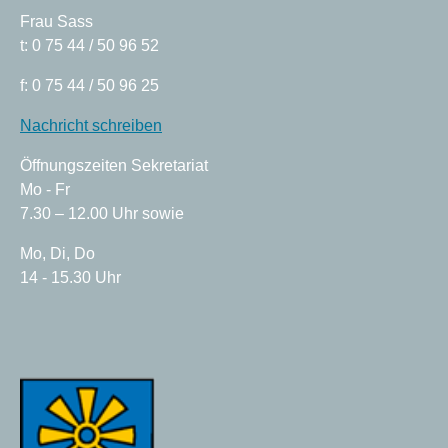
Frau Sass
t: 0 75 44 / 50 96 52
f: 0 75 44 / 50 96 25
Nachricht schreiben
Öffnungszeiten Sekretariat
Mo - Fr
7.30 – 12.00 Uhr sowie
Mo, Di, Do
14 - 15.30 Uhr