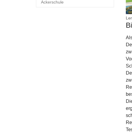
Ackerschule
Len
Bi
Al
De
zw
Vo
Sc
Der
zw
Re
be
Di
er
sc
Re
Te