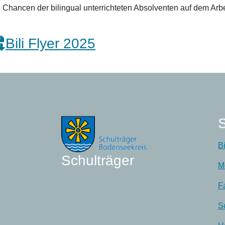
e Chancen der bilingual unterrichteten Absolventen auf dem Arbe
Bili Flyer 2025
S
B
Schulträger
M
F
S