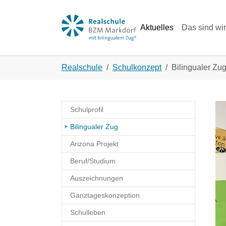
Skip to main navigation
Zum Hauptinhalt springen
Skip to page footer
Aktuelles
Das sind wir
Sie sind hier:
Realschule
Schulkonzept
Bilingualer Zu
Sh
Schulprofil
(current)
Bilingualer Zug
Arizona Projekt
Beruf/Studium
Auszeichnungen
Ganztageskonzeption
Schulleben