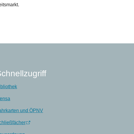
itsmarkt.
chnellzugriff
ibliothek
ensa
ahrkarten und ÖPNV
chließfächer