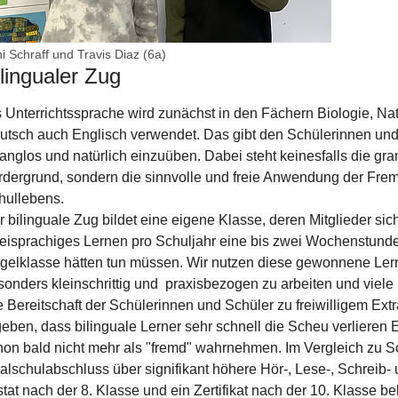
i Schraff und Travis Diaz (6a)
lingualer Zug
s Unterrichtssprache wird zunächst in den Fächern Biologie, N
utsch auch Englisch verwendet. Das gibt den Schülerinnen und
anglos und natürlich einzuüben. Dabei steht keinesfalls die g
rdergrund, sondern die sinnvolle und freie Anwendung der Fre
hullebens.
 bilinguale Zug bildet eine eigene Klasse, deren Mitglieder sich 
eisprachiges Lernen pro Schuljahr eine bis zwei Wochenstunden 
gelklasse hätten tun müssen. Wir nutzen diese gewonnene Ler
sonders kleinschrittig und praxisbezogen zu arbeiten und viele
e Bereitschaft der Schülerinnen und Schüler zu freiwilligem Ex
geben, dass bilinguale Lerner sehr schnell die Scheu verlieren 
hon bald nicht mehr als "fremd" wahrnehmen. Im Vergleich zu S
alschulabschluss über signifikant höhere Hör-, Lese-, Schreib-
stat nach der 8. Klasse und ein Zertifikat nach der 10. Klasse 