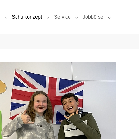
Schulkonzept
Service
Jobbörse
Submenu for "Das sind wir"
Submenu for "Schulkonzept"
Submenu for "Service"
Submenu for 
g
ow larger version